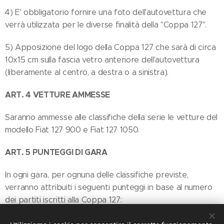
4) E' obbligatorio fornire una foto dell'autovettura che
verrà utilizzata per le diverse finalità della "Coppa 127".
5) Apposizione del logo della Coppa 127 che sarà di circa
10x15 cm sulla fascia vetro anteriore dell'autovettura
(liberamente al centro, a destra o a sinistra).
ART. 4 VETTURE AMMESSE
Saranno ammesse alle classifiche della serie le vetture del
modello Fiat 127 900 e Fiat 127 1050.
ART. 5 PUNTEGGI DI GARA
In ogni gara, per ognuna delle classifiche previste,
verranno attribuiti i seguenti punteggi in base al numero
dei partiti iscritti alla Coppa 127:
(Esempio: Classifica di gara, 7° posizione di classe ma