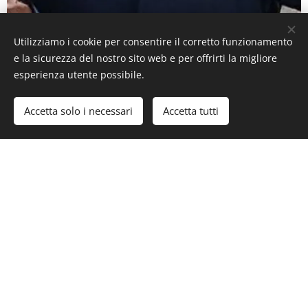
Utilizziamo i cookie per consentire il corretto funzionamento
e la sicurezza del nostro sito web e per offrirti la migliore
Angelo Tobia
esperienza utente possibile.
SENECI
Accetta solo i necessari
Accetta tutti
Rinomato giornalista delle principali testate giornalistiche
sportive, è l'addetto stampa ufficiale della Coppa 127 e della
Coppa Regolarità Sport.
Albino
ARCUTI