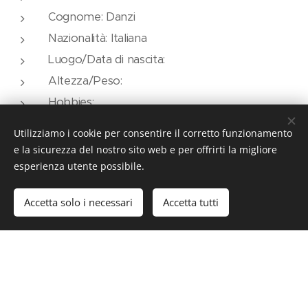
Cognome: Danzi
Nazionalità: Italiana
Luogo/Data di nascita:
Altezza/Peso:
Hobbies:
Gara Favorita:
Utilizziamo i cookie per consentire il corretto funzionamento
Esordio: Rally Due Valli 2019
e la sicurezza del nostro sito web e per offrirti la migliore
Miglior piazzamento:
esperienza utente possibile.
Piloti navigati: Luca Muraro - Daniele Carcereri
Accetta solo i necessari
Accetta tutti
Auto: Peugeot 106 - Peugeot 205 Rally
PAGINA FACEBOOK