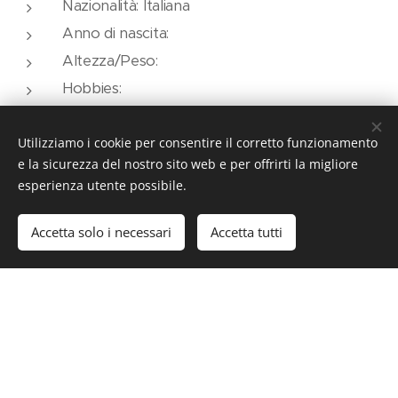
Nazionalità: Italiana
Anno di nascita:
Altezza/Peso:
Hobbies:
Gara favorita:
Utilizziamo i cookie per consentire il corretto funzionamento
Esordio:
e la sicurezza del nostro sito web e per offrirti la migliore
Miglior piazzamento:
esperienza utente possibile.
Piloti navigati:
Auto:
Accetta solo i necessari
Accetta tutti
PAGINA FACEBOOK
PHOTO GALLERY