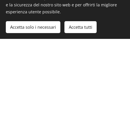
Co-pilota:
e la sicurezza del nostro sito web e per offrirti la migliore
esperienza utente possibile.
PAGINA FACEBOOK
Accetta solo i necessari
Accetta tutti
PHOTO GALLERY
CONTACT INFO
info@proenergymotorsport.it
pressoffice@proenergymotorsport.it