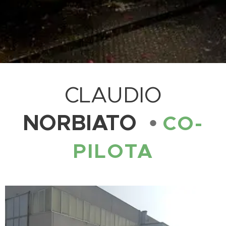
CLAUDIO
NORBIATO
•
CO-
P
ILOTA