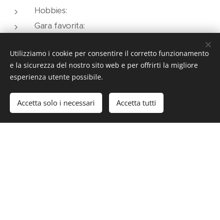
Hobbies:
Gara favorita:
Esordio:
Utilizziamo i cookie per consentire il corretto funzionamento
Miglior piazzamento:
e la sicurezza del nostro sito web e per offrirti la migliore
Piloti navigati:
esperienza utente possibile.
Auto:
Accetta solo i necessari
Accetta tutti
PAGINA FACEBOOK
PHOTO GALLERY