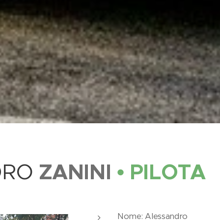
ZANINI
• PILOTA
DRO
Nome: Alessandro