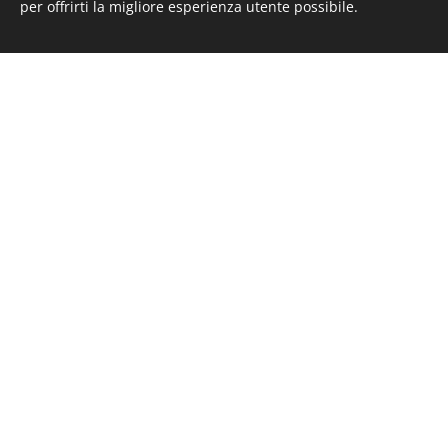
per offrirti la migliore esperienza utente possibile.
01.07.2026
Sfortunato Rally Lana Storico pe
i biellesi Bazzini-Rosso
CONTACT INFO
info@proenergymotorsport.it