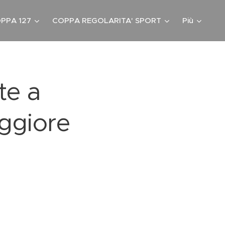
PPA 127
COPPA REGOLARITA' SPORT
Più
te a
aggiore