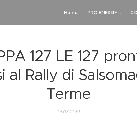
Home
PRO ENERGY
CO
PA 127 LE 127 pron
si al Rally di Salsom
Terme
01.08.2019