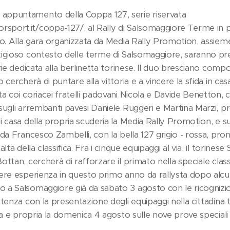
ppuntamento della Coppa 127, serie riservata
port.it/coppa-127/, al Rally di Salsomaggiore Terme in p
o. Alla gara organizzata da Media Rally Promotion, assieme
igioso contesto delle terme di Salsomaggiore, saranno pr
rie dedicata alla berlinetta torinese. Il duo bresciano com
 cercherà di puntare alla vittoria e a vincere la sfida in c
 coi coriacei fratelli padovani Nicola e Davide Benetton, co
ugli arrembanti pavesi Daniele Ruggeri e Martina Marzi, pro
i casa della propria scuderia la Media Rally Promotion, e 
da Francesco Zambelli, con la bella 127 grigio - rossa, pront
lta della classifica. Fra i cinque equipaggi al via, il torines
ttan, cercherà di rafforzare il primato nella speciale classif
ere esperienza in questo primo anno da rallysta dopo alcuni
 Salsomaggiore già da sabato 3 agosto con le ricognizioni,
tenza con la presentazione degli equipaggi nella cittadina 
era e propria la domenica 4 agosto sulle nove prove special