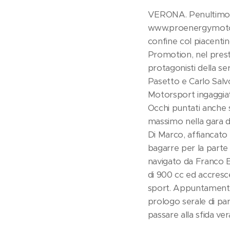
VERONA. Penultimo a
www.proenergymotors
confine col piacentin
Promotion, nel prest
protagonisti della se
Pasetto e Carlo Salvo
Motorsport ingaggiata
Occhi puntati anche s
massimo nella gara d
Di Marco, affiancato 
bagarre per la parte a
navigato da Franco Bo
di 900 cc ed accresc
sport. Appuntamento a
prologo serale di par
passare alla sfida v