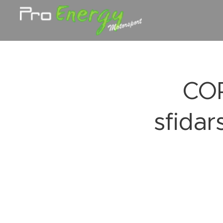
COP
sfidar