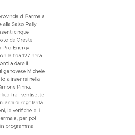
rovincia di Parma a
 alla Salso Rally
esenti cinque
posto da Oreste
asa Pro Energy
n la fida 127 nera.
nti a dare il
sul genovese Michele
o a inserirsi nella
e Simone Pinna,
ica fra i ventisette
 anni di regolarità
 le verifiche e il
termale, per poi
i in programma.