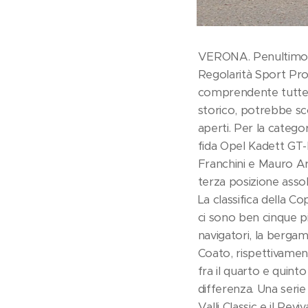
VERONA. Penultimo a
Regolarità Sport Pro
comprendente tutte le 
storico, potrebbe scon
aperti. Per la categor
fida Opel Kadett GT-
Franchini e Mauro Ar
terza posizione asso
La classifica della C
ci sono ben cinque pi
navigatori, la berga
Coato, rispettivamen
fra il quarto e quin
differenza. Una serie
Valli Classic e il Revi