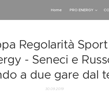
Home
PRO ENERGY
CO
pa Regolarità Sport
rgy - Seneci e Russ
do a due gare dal t
30.09.2019