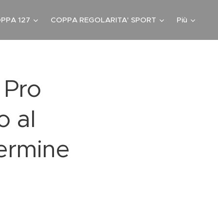
PPA 127
COPPA REGOLARITA' SPORT
Più
 Pro
o al
ermine