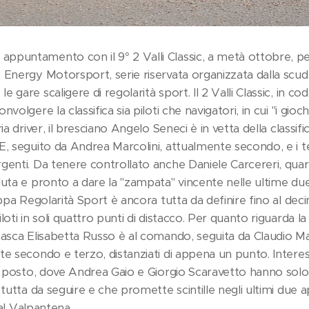
ppuntamento con il 9° 2 Valli Classic, a metà ottobre, p
 Energy Motorsport, serie riservata organizzata dalla scud
gare scaligere di regolarità sport. Il 2 Valli Classic, in cod
volgere la classifica sia piloti che navigatori, in cui "i gioc
ia driver, il bresciano Angelo Seneci è in vetta della classifi
E, seguito da Andrea Marcolini, attualmente secondo, e i te
genti. Da tenere controllato anche Daniele Carcereri, quar
luta e pronto a dare la "zampata" vincente nelle ultime due
oppa Regolarità Sport è ancora tutta da definire fino al de
loti in soli quattro punti di distacco. Per quanto riguarda la
masca Elisabetta Russo è al comando, seguita da Claudio Mar
te secondo e terzo, distanziati di appena un punto. Interes
to posto, dove Andrea Gaio e Giorgio Scaravetto hanno solo
 tutta da seguire e che promette scintille negli ultimi due a
val Valpantena.