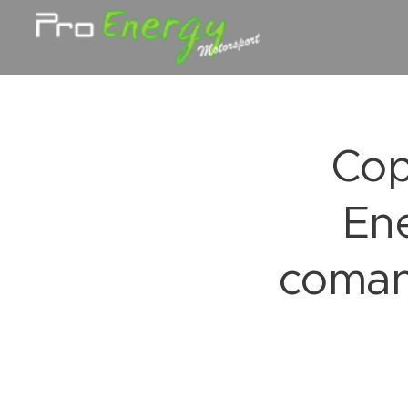
Cop
Ene
coman