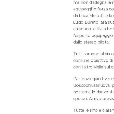
ma non disdegna la re
equipaggi in forza c
da Luca Melotti, e la
Lucio Burato, alla su
chiuduno le fila a bo
l'esperto equipaggio 
dallo stesso pilota.
Tutti saranno al via c
comune obiettivo di l
con l'altro vigile su
Partenza quindi venerd
Boscochiusanuova, pe
notturna le danze si
speciali. Arrivo pre
Tutte le info e classi