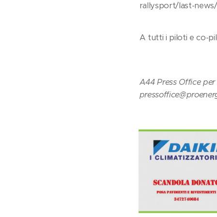
rallysport/last-news
A tutti i piloti e co
A44 Press Office per
pressoffice@proener