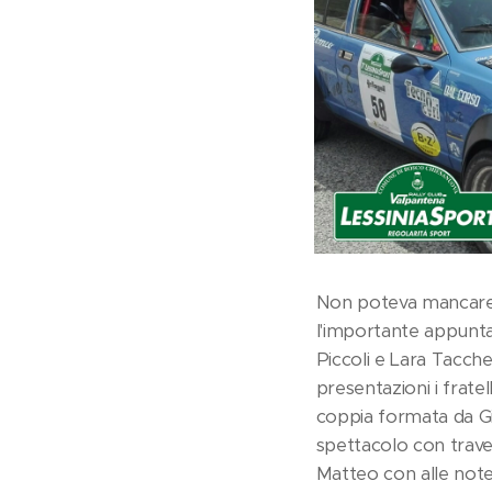
Non poteva mancare P
l'importante appunta
Piccoli e Lara Tacch
presentazioni i fratel
coppia formata da Gi
spettacolo con traver
Matteo con alle note 