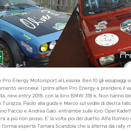
ro Energy Motorsport al Lessinia. Ben 10 gli equipaggi sc
mento veronese. I primi alfieri Pro Energy a prendere il v
ella, new entry 2018, con la loro BMW 318 is. Non hanno bi
li Turazza, Paolo alla guida e Marco sul sedile di destra tallo
no Faccio e Andrea Gaio, entrambe sulle loro Opel Kadett
si a più non posso. E' la volta poi del duetto Alfa Romeo dei
l'ormai esperta Tamara Scandola che si alterna dai rally mo