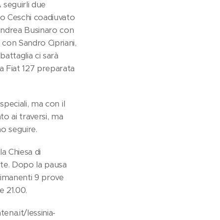
 seguirli due
ro Ceschi coadiuvato
 Andrea Businaro con
 con Sandro Cipriani,
battaglia ci sarà
da Fiat 127 preparata
speciali, ma con il
o ai traversi, ma
o seguire.
la Chiesa di
ste. Dopo la pausa
rimanenti 9 prove
e 21.00.
ena.it/lessinia-