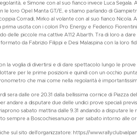
golarità, e Simone con al suo fianco invece Luca Segala. A
on le loro Opel Manta GT/E, e stiamo parlando di Giampiet
 coppia Corradi, Mirko al volante con al suo fianco Nicola.
a prima uscita con i colori Pro Energy e Federico Fiorentini
rdo delle piccole ma cattive A112 Abarth. Tra di loro a dare 
formato da Fabrizio Filippi e Desi Malaspina con la loro fi
on la voglia di divertirsi e di dare spettacolo lungo le prove 
ottare per le prime posizioni e quindi con un occhio puntat
l cronometro che mai come nella regolarità è importantissim
ì sera dalle ore 20.31 dalla bellissima cornice di Piazza del
r andare a disputare due delle undici prove speciali previ
 riaprono sabato mattina dalle 9.31 andando a disputare le 
visto sempre a Boscochiesanuova per sabato intorno alle or
fiche sul sito dell'organizzatore: https://www.rallyclubvalpant