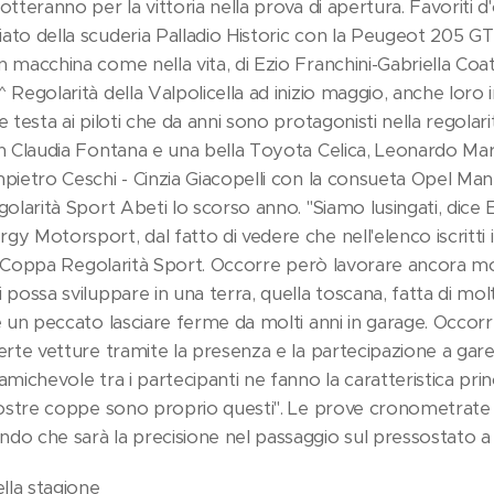
lotteranno per la vittoria nella prova di apertura. Favoriti 
iato della scuderia Palladio Historic con la Peugeot 205 G
n macchina come nella vita, di Ezio Franchini-Gabriella Coat
 Regolarità della Valpolicella ad inizio maggio, anche loro i
e testa ai piloti che da anni sono protagonisti nella regolar
on Claudia Fontana e una bella Toyota Celica, Leonardo Mart
anpietro Ceschi - Cinzia Giacopelli con la consueta Opel Ma
egolarità Sport Abeti lo scorso anno. "Siamo lusingati, dic
gy Motorsport, dal fatto di vedere che nell'elenco iscritti 
 alla Coppa Regolarità Sport. Occorre però lavorare ancora 
i possa sviluppare in una terra, quella toscana, fatta di mol
 è un peccato lasciare ferme da molti anni in garage. Occorr
erte vetture tramite la presenza e la partecipazione a gare ac
amichevole tra i partecipanti ne fanno la caratteristica princ
e nostre coppe sono proprio questi". Le prove cronometrate
do che sarà la precisione nel passaggio sul pressostato a d
ella stagione