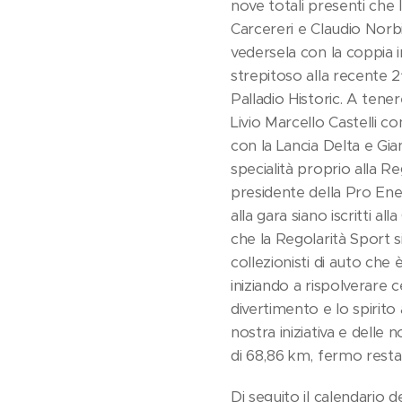
nove totali presenti che 
Carcereri e Claudio Norb
vedersela con la coppia i
strepitoso alla recente 2^
Palladio Historic. A tener
Livio Marcello Castelli c
con la Lancia Delta e Gi
specialità proprio alla R
presidente della Pro Ener
alla gara siano iscritti
che la Regolarità Sport s
collezionisti di auto che
iniziando a rispolverare c
divertimento e lo spirito 
nostra iniziativa e dell
di 68,86 km, fermo restan
Di seguito il calendario d