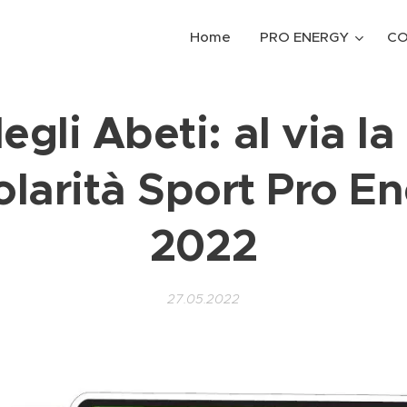
Home
PRO ENERGY
CO
degli Abeti: al via l
larità Sport Pro E
202
2
27.05.2022