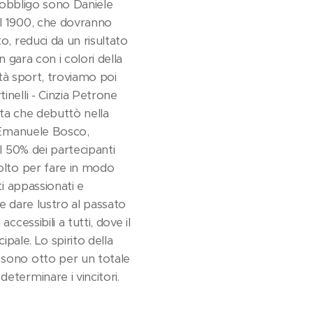
d'obbligo sono Daniele
TI 1900, che dovranno
o, reduci da un risultato
n gara con i colori della
ità sport, troviamo poi
inelli - Cinzia Petrone
nta che debuttò nella
e Emanuele Bosco,
il 50% dei partecipanti
molto per fare in modo
ti appassionati e
e dare lustro al passato
cessibili a tutti, dove il
ipale. Lo spirito della
 sono otto per un totale
eterminare i vincitori.