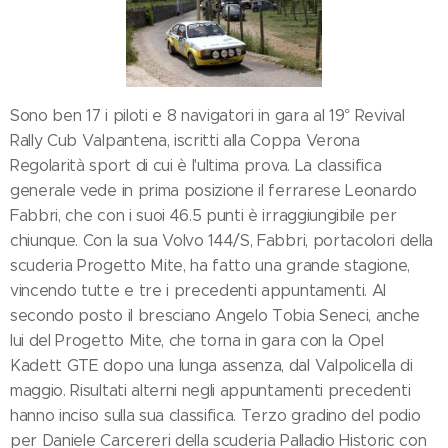
Sono ben 17 i piloti e 8 navigatori in gara al 19° Revival
Rally Cub Valpantena, iscritti alla Coppa Verona
Regolarità sport di cui è l'ultima prova. La classifica
generale vede in prima posizione il ferrarese Leonardo
Fabbri, che con i suoi 46.5 punti è irraggiungibile per
chiunque. Con la sua Volvo 144/S, Fabbri, portacolori della
scuderia Progetto Mite, ha fatto una grande stagione,
vincendo tutte e tre i precedenti appuntamenti. Al
secondo posto il bresciano Angelo Tobia Seneci, anche
lui del Progetto Mite, che torna in gara con la Opel
Kadett GTE dopo una lunga assenza, dal Valpolicella di
maggio. Risultati alterni negli appuntamenti precedenti
hanno inciso sulla sua classifica. Terzo gradino del podio
per Daniele Carcereri della scuderia Palladio Historic con