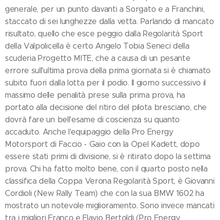
generale, per un punto davanti a Sorgato e a Franchini,
staccato di sei lunghezze dalla vetta. Parlando di mancato
risultato, quello che esce peggio dalla Regolarità Sport
della Valpolicella è certo Angelo Tobia Seneci della
scuderia Progetto MITE, che a causa di un pesante
errore sull'ultima prova della prima giornata si è chiamato
subito fuori dalla lotta per il podio. Il giorno successivo il
massimo delle penalità prese sulla prima prova, ha
portato alla decisione del ritiro del pilota bresciano, che
dovrà fare un bell'esame di coscienza su quanto
accaduto. Anche l'equipaggio della Pro Energy
Motorsport di Faccio - Gaio con la Opel Kadett, dopo
essere stati primi di divisione, si è ritirato dopo la settima
prova. Chi ha fatto molto bene, con il quarto posto nella
classifica della Coppa Verona Regolarità Sport, è Giovanni
Cordioli (New Rally Team) che con la sua BMW 1602 ha
mostrato un notevole miglioramento. Sono invece mancati
tra i migliori Franco e Flavio Bertoldi (Pro Energy