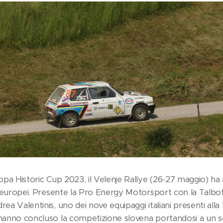
opa Historic Cup 2023, il Velenje Rallye (26-27 maggio) ha 
i europei. Presente la Pro Energy Motorsport con la Talbo
a Valentinis, uno dei nove equipaggi italiani presenti alla l
anno concluso la competizione slovena portandosi a un so