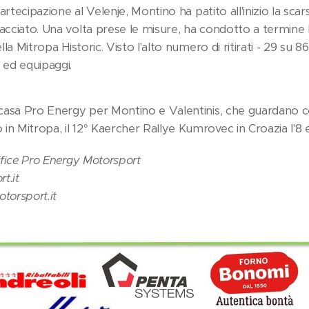
artecipazione al Velenje, Montino ha patito all'inizio la sca
cciato. Una volta prese le misure, ha condotto a termine l
a Mitropa Historic. Visto l'alto numero di ritirati - 29 su 86 
 ed equipaggi.
casa Pro Energy per Montino e Valentinis, che guardano c
 Mitropa, il 12° Kaercher Rallye Kumrovec in Croazia l'8 
ffice Pro Energy Motorsport
t.it
torsport.it