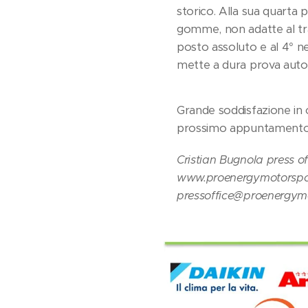
storico. Alla sua quarta p
gomme, non adatte al tra
posto assoluto e al 4° nell
mette a dura prova auto
Grande soddisfazione in 
prossimo appuntamento in
Cristian Bugnola press o
www.proenergymotorspor
pressoffice@proenergymo