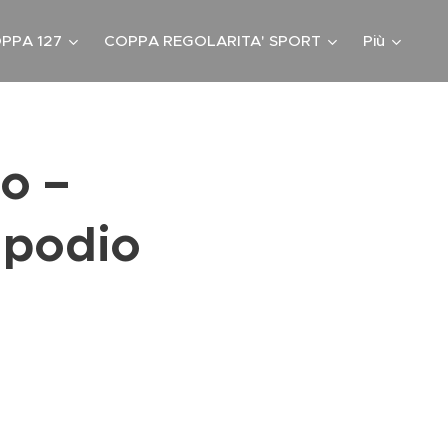
PPA 127
COPPA REGOLARITA' SPORT
Più
o –
 podio